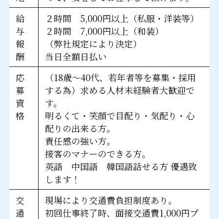
給
２時間 5,000円以上（私服・洋装等）
与
２時間 7,000円以上（和装）
報
（弊社規定により決定）
酬
当日全額日払い
応
（18歳～40代、若年者等を募集・採用
募
する為）求める人材未経験者大歓迎で
資
す。
格
明るくて・笑顔で目配り・気配り・心
配りの出来る方。
責任感の強い方。
接客のマナーのできる方。
英語 中国語 韓国語話せる方 優遇致
します！
交
現場により交通費負担制度あり。
通
初回仕事終了時、面接交通費1,000円プ